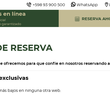
+598 93 900 500
WhatsApp
 en línea
RESERVA AH
cial
o garantizado
RESERVA
DE RESERVA
ue ofrecemos para que confíe en nosotros reservando a
 exclusivas
más bajos en ninguna otra web.