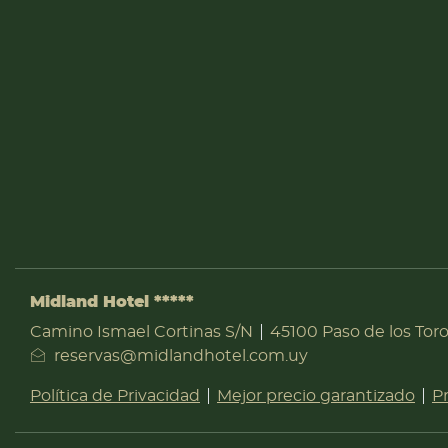
Midland Hotel *****
DIRECCIÓN
Camino Ismael Cortinas S/N
45100 Paso de los Tor
reservas@midlandhotel.com.uy
Política de Privacidad
Mejor precio garantizado
P