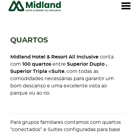
dápio
QUARTOS
QUARTOS
Midland Hotel & Resort All Inclusive
conta
com
100 quartos
entre
Superior
Duplo
,
Superior Tripla
e
Suíte
, com todas as
comodidades necessárias para garantir um
bom descanso e uma excelente vista ao
parque ou ao rio.
Quarto com todo o confort
perfeito descanso a doi
Quarto ideal para plano 
Para grupos familiares contamos com quartos
“conectados” e Suites configuradas para base