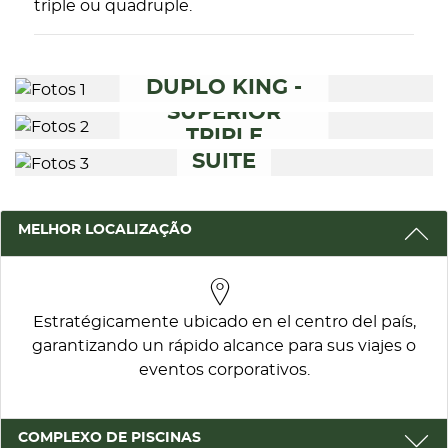
triple ou quadruple.
SUPERIOR
FEATURED
DUPLO KING -
TWIN
SUPERIOR
TRIPLE
SUITE
3 RAZÕES PARA RESERVAR CONN
MELHOR LOCALIZAÇÃO
MAIS INFORMAÇÃO
Estratégicamente ubicado en el centro del país,
garantizando un rápido alcance para sus viajes o
MAIS INFORMAÇÃO
eventos corporativos.
COMPLEXO DE PISCINAS